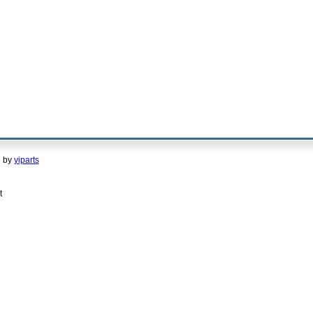
d by
yiparts
t