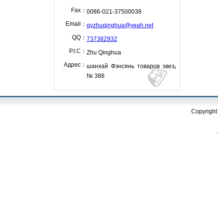
Fax：
0086-021-37500038
Email：
qyzhuqinghua@yeah.net
QQ：
737382932
P.I.C：
Zhu Qinghua
Адрес：
шанхай Фэнсянь товаров звезда дороги
№ 388
Copyright