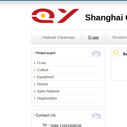
Shanghai Q
главная страница
О нас
Катало
Навигация
Sa
О нас
Culture
Equipment
Glories
Sales Network
Organization
Contact Us
Tel：
0086-13301608538